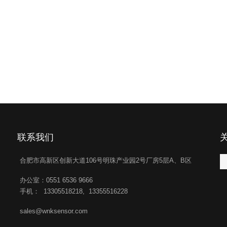
联系我们
合肥市高新区创新大道106号明珠产业园2号厂房5层A、B区
办公室：0551 6536 9666
手机： 13305518218, 13355516228
sales@wnksensor.com