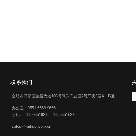
联系我们
合肥市高新区创新大道106号明珠产业园2号厂房5层A、B区
办公室：0551 6536 9666
手机： 13305518218, 13355516228
sales@wnksensor.com